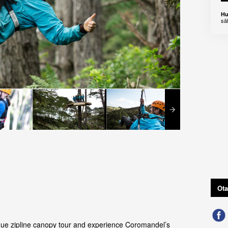
Hu
sä
Ota
ique zipline canopy tour and experience Coromandel’s