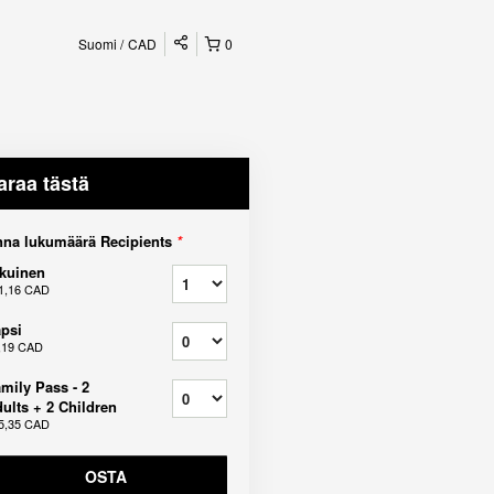
Suomi
CAD
0
araa tästä
na lukumäärä Recipients
*
kuinen
1,16 CAD
psi
,19 CAD
mily Pass - 2
ults + 2 Children
5,35 CAD
OSTA