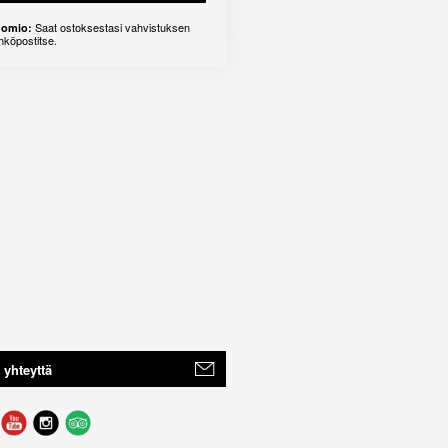
Saat ostoksestasi vahvistuksen
omio:
hköpostitse.
 yhteyttä