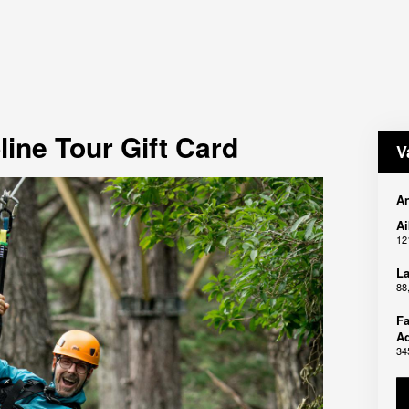
ine Tour Gift Card
V
An
Ai
12
La
88
Fa
Ad
34